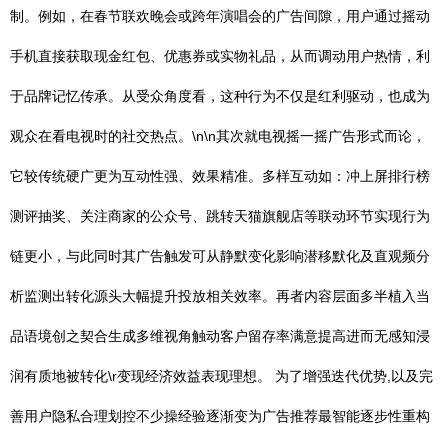
制。例如，在春节联欢晚会或跨年演唱会的广告间隙，用户通过摇动
手机直接获取现金红包、优惠券或实物礼品，从而调动用户热情，利
于品牌记忆传承。从受众角度看，这种行为不仅是红利驱动，也成为
观众在看电视时的社交热点。\n\n其次就电视摇一摇广告形式而论，
它较传统硬广更为互动性强、效果精准。多样互动如：冲上屏排行榜
测评抽奖、关注商家的公众号、跳转天猫旗舰店等联动环节实现行为
链更小，与此同时其广告触发可从静默变化影响潜移默化及直观频分
析监测出转化源头大幅提升投放相关效率。再者内容层面多半植入当
品语境创之契合生成多维视角触动客户留存率满意提高进而无感知浸
润有质地被转化\r变现经济效益表现理想。 为了增强迭代优势,以及完
善用户隐私合理划控不少操经验逐渐变为广告推荐最智能逐步性重构