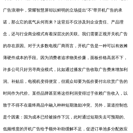
广告浪潮中，荣耀智慧屏却以鲜明的立场提出“不”带开机广告的承
诺，那么它的底气从何而来？这背后不仅涉及到企业责任、产品理
念，还与行业商业模式有着深层次的关联。我们需要正视开关机广告
的存在原因。对于大多数电视厂商而言，开机广告是一种可以有效摊
薄硬件成本的手段。因为消费者追求物美价廉，面板价格高居不下，
许多公司只好另寻商业模式，比如通过播发广告收取广告费来增加利
润。补贴后，电视机变得便宜，但观众却要为低价要付出欣赏广告的
时间作为代价。某些品牌甚至将这些利润变得过于依赖广告收入，以
致于不得不在最终商品中融入种种短期激励冲突。另外，渠道控制也
是个因素：国为成本已经被操作下沉，此时通过短期失去可预期的、
低频维度的开机广告给予额外补助缓解不足，促进订单池多分配效应